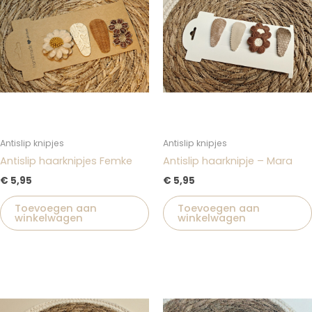
Antislip knipjes
Antislip knipjes
Antislip haarknipjes Femke
Antislip haarknipje – Mara
€
5,95
€
5,95
Toevoegen aan
Toevoegen aan
winkelwagen
winkelwagen