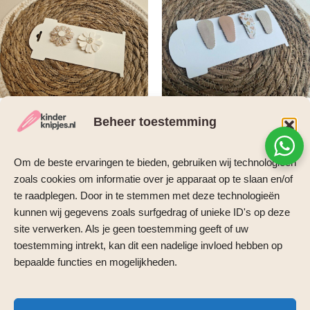
Beheer toestemming
Antislip knipjes
Antislip knipjes
Om de beste ervaringen te bieden, gebruiken wij technologieën
Antislip knipje – Anna
Antislip knipje – Alicia
zoals cookies om informatie over je apparaat op te slaan en/of
€
7,95
€
5,95
te raadplegen. Door in te stemmen met deze technologieën
Toevoegen aan
Toevoegen aan
kunnen wij gegevens zoals surfgedrag of unieke ID's op deze
winkelwagen
winkelwagen
site verwerken. Als je geen toestemming geeft of uw
toestemming intrekt, kan dit een nadelige invloed hebben op
bepaalde functies en mogelijkheden.