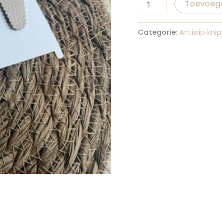
Toevoeg
Categorie:
Antislip knip