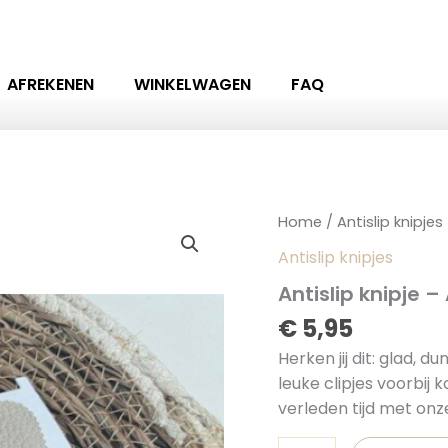
AFREKENEN
WINKELWAGEN
FAQ
Antislip
Home
/
Antislip knipjes
knipje
Antislip knipjes
-
Alicia
Antislip knipje – 
aantal
€
5,95
Herken jij dit: glad, d
leuke clipjes voorbij 
verleden tijd met onz