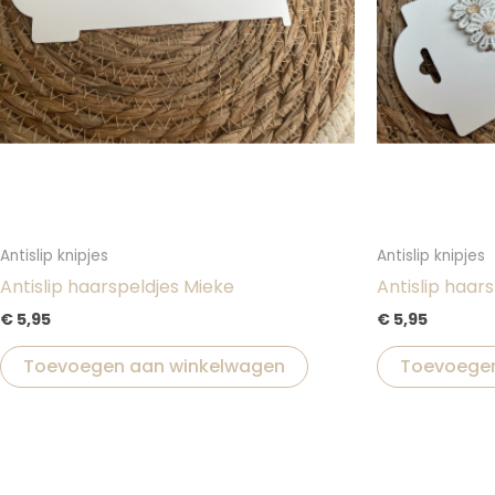
Antislip knipjes
Antislip knipjes
Antislip haarspeldjes Mieke
Antislip haars
€
5,95
€
5,95
Toevoegen aan winkelwagen
Toevoegen