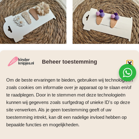
Beheer toestemming
Antislip knipjes
Antislip knipjes
Antislip haarspeldjes Elin
Antislip haarknipje –
Om de beste ervaringen te bieden, gebruiken wij technologieën
Icecream paars
€
5,95
zoals cookies om informatie over je apparaat op te slaan en/of
€
2,95
te raadplegen. Door in te stemmen met deze technologieën
Toevoegen aan
winkelwagen
Toevoegen aan
kunnen wij gegevens zoals surfgedrag of unieke ID's op deze
winkelwagen
site verwerken. Als je geen toestemming geeft of uw
toestemming intrekt, kan dit een nadelige invloed hebben op
bepaalde functies en mogelijkheden.