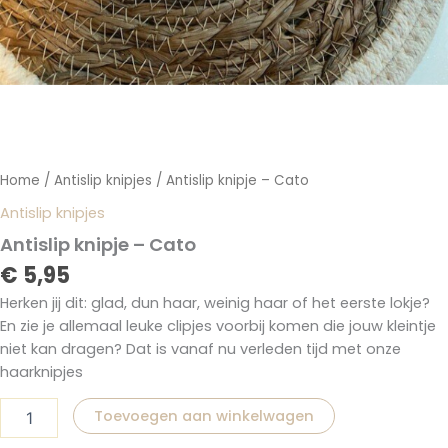
Home
/
Antislip knipjes
/ Antislip knipje – Cato
Antislip knipjes
Antislip knipje – Cato
€
5,95
Herken jij dit: glad, dun haar, weinig haar of het eerste lokje?
En zie je allemaal leuke clipjes voorbij komen die jouw kleintje
niet kan dragen? Dat is vanaf nu verleden tijd met onze
haarknipjes
Toevoegen aan winkelwagen