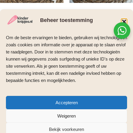
Beheer toestemming
Antislip knipjes
Antislip knipjes
Antislip knipje – Icecream
Antislip haarspeldjes Amy
Om de beste ervaringen te bieden, gebruiken wij technologieën
roze
€
5,95
zoals cookies om informatie over je apparaat op te slaan en/of
€
2,95
te raadplegen. Door in te stemmen met deze technologieën
Toevoegen aan
winkelwagen
Toevoegen aan
kunnen wij gegevens zoals surfgedrag of unieke ID's op deze
winkelwagen
site verwerken. Als je geen toestemming geeft of uw
toestemming intrekt, kan dit een nadelige invloed hebben op
bepaalde functies en mogelijkheden.
Accepteren
Weigeren
Bekijk voorkeuren