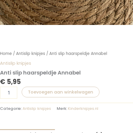
Home
/
Antislip knipjes
/ Anti slip haarspeldje Annabel
Antislip knipjes
Anti slip haarspeldje Annabel
€
5,95
Toevoegen aan winkelwagen
Categorie:
Antislip knipjes
Merk:
Kinderknipjes.nl