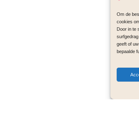
Om de best
cookies om 
Door in te
surfgedrag
geeft of uw
bepaalde f
Acc